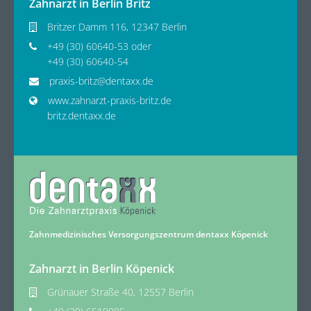
Zahnarzt in Berlin Britz
Britzer Damm 116, 12347 Berlin
+49 (30) 60640-53 oder
+49 (30) 60640-54
praxis-britz@dentaxx.de
www.zahnarzt-praxis-britz.de
britz.dentaxx.de
Zahnmedizinisches Versorgungszentrum dentaxx Köpenick
Zahnarzt in Berlin Köpenick
Grünauer Straße 40, 12557 Berlin